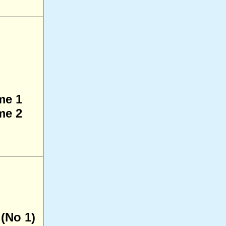
me 1
me 2
 (No 1)