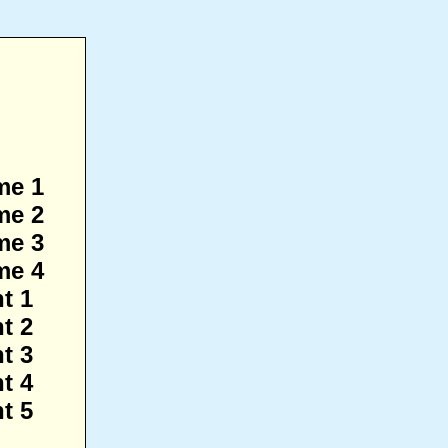
me 1
me 2
me 3
me 4
t 1
t 2
t 3
t 4
t 5