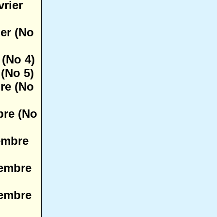
vrier
ier (No
 (No 4)
 (No 5)
re (No
bre (No
embre
embre
embre