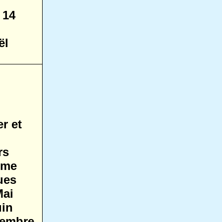
 14
ël
r et
rs
ême
ues
Mai
uin
tembre