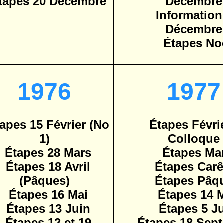
tapes 20 Décembre
Décembre
Information
Décembre
Étapes No
1976
1977
apes 15 Février (No
Étapes Févrie
1)
Colloque
Étapes 28 Mars
Étapes Ma
Étapes 18 Avril
Étapes Car
(Pâques)
Étapes Pâq
Étapes 16 Mai
Étapes 14 
Étapes 13 Juin
Étapes 5 J
Étapes 12 et 19
Étapes 18 Sep