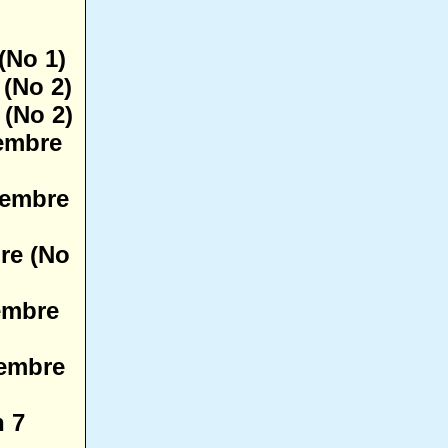
(No 1)
 (No 2)
 (No 2)
embre
tembre
re (No
embre
embre
n 7