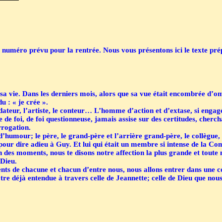
 numéro prévu pour la rentrée. Nous vous présentons ici le texte pr
a vie. Dans les derniers mois, alors que sa vue était encombrée d’om
u : « je crée ».
ateur, l’artiste, le conteur… L’homme d’action et d’extase, si engagé
e foi, de foi questionneuse, jamais assise sur des certitudes, cherchant
rrogation.
’humour; le père, le grand-père et l’arrière grand-père, le collègue, 
pour dire adieu à Guy. Et lui qui était un membre si intense de la C
ien des moments, nous te disons notre affection la plus grande et toute
 Dieu.
ts de chacune et chacun d’entre nous, nous allons entrer dans une con
ôtre déjà entendue à travers celle de Jeannette; celle de Dieu que no