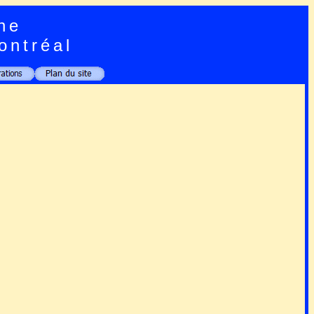
ne
ontréal