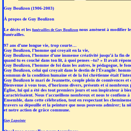
Guy Boulizon (1906-2003)
À propos de Guy Boulizon
Le décès et les
nous amènent à modifier le
funérailles de Guy Boulizon
funérailles.
97 ans d’une longue vie, trop courte…
Guy Boulizon, l’homme qui croyait en la vie,
Guy Boulizon, l’homme d’une immense créativité jusqu’à la fin de s
quand tu es couché dans ton lit, à quoi penses –tu? » Il avait répond
Guy Boulizon, l’homme de foi dans les autres, le pédagogue, le fond
Guy Boulizon, celui qui croyait dans le destin de l’Évangile: homme d
commun de la condition humaine et de la foi chrétienne était l’inte
Guy Boulizon le mari de Jeannette, couple plein de connivences et d
Bienvenue à vous tous, d’horizons divers, présents et si nombreux 
Église, lui qui a été des tout premiers jours et son inspirateur à b
caractérisaient. Nous t’accueillons nombreux et nous te confions à
Ensemble, dans cette célébration, tout en respectant les cheminemen
travers sa dépouille et la peinture que nous pouvons admirer; la n
et notre action de grâce commune.
Guy Lapointe