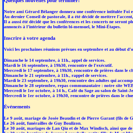
Quelques nouvelles pour terminer:
Notre ami Gérard Bélanger donnera une conférence intitulée Foi et
Au dernier Conseil de pastorale, il a été décidé de mettrre l’accent
Il a aussi été décidé que les conférences et les concerts ne seront pl
annoncés à l’intérieur du bulletin bi-mensuel, le Mini-Étapes.
Inscrire à votre agenda
Voici les prochaines réunions prévues en septembre et au début d’o
Dimanche le 14 septembre, à 11h., appel de services.
Mardi le 16 septembre, à 19h30, rencontre de l’exécutif.
Mercredi le 17 septembre, à 19h30, rencontre de prières dans le ch
Dimanche le 21 septembre, à 11h., rappel de services.
Mardi le 23 septembre, à 19h30, rencontre des adultes qui accompag
Dimanche le 28 septembre, repas communautaire : notre site WEB
Mercredi le 1er octobre, à 14 h., Café du Sage au salon de Saint-J
Mercredi le 1er octobre, à 19h30, rencontre de prières dans le chœu
Événements
Le 9 août, mariage de Josée Beaudin et de Pierre Garant (fils de
Le 26 août, funérailles de Guy Boulizon.
Le 30 août, mariages de Lan Qiu et de Max Windisch, ainsi que d