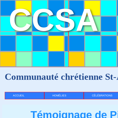
CCSA
Communauté chrétienne St-
ACCUEIL
HOMÉLIES
CÉLÉBRATIONS
Témoignage de Pi