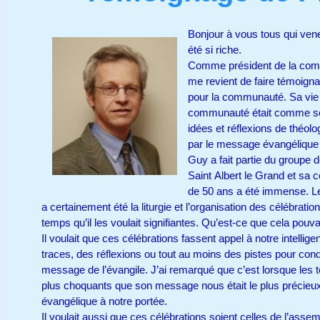
Bonjour à vous tous qui vene
été si riche.
Comme président de la comm
me revient de faire témoign
pour la communauté. Sa vie a
communauté était comme son 
idées et réflexions de théolog
par le message évangélique 
Guy a fait partie du groupe
Saint Albert le Grand et sa c
de 50 ans a été immense. Le 
a certainement été la liturgie et l’organisation des célébrations
temps qu’il les voulait signifiantes. Qu’est-ce que cela pouva
Il voulait que ces célébrations fassent appel à notre intellig
traces, des réflexions ou tout au moins des pistes pour cond
message de l’évangile. J’ai remarqué que c’est lorsque les t
plus choquants que son message nous était le plus précieux
évangélique à notre portée.
Il voulait aussi que ces célébrations soient celles de l’asse