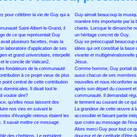
z pour célébrer la vie de Guy qui a
Guy aimait beaucoup la musique 
manière très importante par la b
unauté Saint-Albert-le-Grand, il
chants. Lorsque le dimanche no
age de ce que représentait Guy
un héritage concret de Guy.
vait plusieurs facettes, mais la
Guy se préoccupait beaucoup des
laboratoire d’application de ses
idées qui ont constitué la base
ien et grand universitaire, interpellé
vivante et multigénérationnelle
et le concile de Vatican2.
Jésus.
 des fondateurs de la communauté
Comme homme, Guy portait dan
ontribution à ce projet vieux de plus
aussi chacun de ses membres i
point central de cette contribution
nouvelles et nous réconforter 
 dominicales. Il disait tout le
après son départ du couvent et
it vouloir dire?
communauté. Il demandait réguli
ence, qu’elles nous laissent des
le tiennent au courant de ce qu
uire nos vies en suivant le
La grandeur de cette œuvre à l
extes d’évangile retenus étaient les
accessible et faisant partie in
. Il savait mettre ce message
que croire au message de l’év
Alors merci Guy pour tout ce q
mblé des chrétiens. Le président
douceur et de certitude d’être 