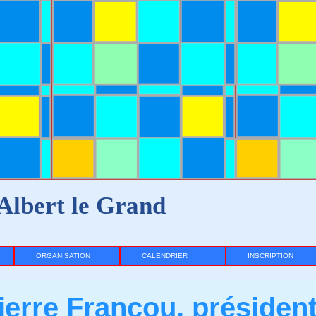
Albert le Grand
ORGANISATION
CALENDRIER
INSCRIPTION
erre Francou, présiden