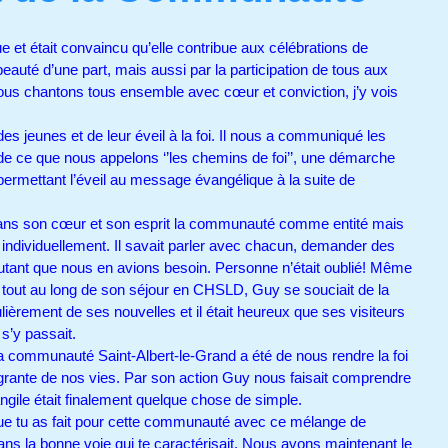
et était convaincu qu’elle contribue aux célébrations de
eauté d’une part, mais aussi par la participation de tous aux
us chantons tous ensemble avec cœur et conviction, j’y vois
 jeunes et de leur éveil à la foi. Il nous a communiqué les
 de ce que nous appelons ‘’les chemins de foi’’, une démarche
 permettant l’éveil au message évangélique à la suite de
s son cœur et son esprit la communauté comme entité mais
ndividuellement. Il savait parler avec chacun, demander des
autant que nous en avions besoin. Personne n’était oublié! Même
 tout au long de son séjour en CHSLD, Guy se souciait de la
èrement de ses nouvelles et il était heureux que ses visiteurs
i s’y passait.
a communauté Saint-Albert-le-Grand a été de nous rendre la foi
tégrante de nos vies. Par son action Guy nous faisait comprendre
angile était finalement quelque chose de simple.
ue tu as fait pour cette communauté avec ce mélange de
dans la bonne voie qui te caractérisait. Nous avons maintenant le