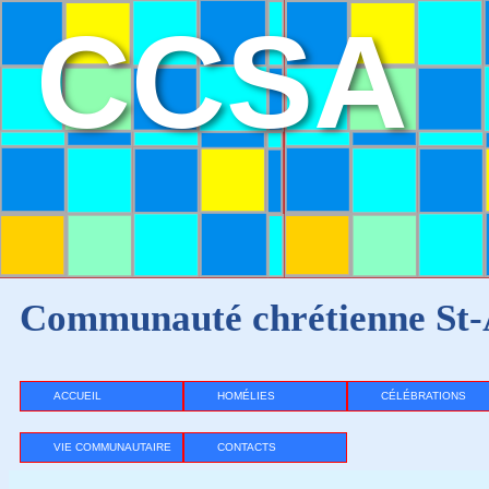
CCSA
Communauté chrétienne St-
ACCUEIL
HOMÉLIES
CÉLÉBRATIONS
VIE COMMUNAUTAIRE
CONTACTS